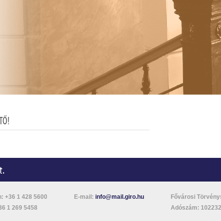
TŐ!
t.
n: +36 1 428 5600
E-mail:
info@mail.giro.hu
Fővárosi Törvény
36 1 269 5458
Adószám: 102232